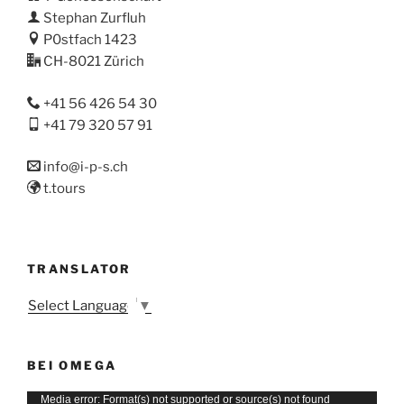
Stephan Zurfluh
P0stfach 1423
CH-8021 Zürich
+41 56 426 54 30
+41 79 320 57 91
info@i-p-s.ch
t.tours
TRANSLATOR
Select Language
▼
BEI OMEGA
Video-
Media error: Format(s) not supported or source(s) not found