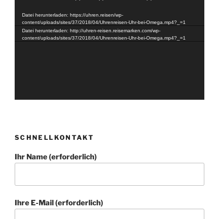
Player
Datei herunterladen: https://uhren.reisen/wp-
content/uploads/sites/37/2018/04/Uhrenreisen-Uhr-bei-Omega.mp4?_=1
Datei herunterladen: http://uhren-reisen.reisemarken.com/wp-
content/uploads/sites/37/2018/04/Uhrenreisen-Uhr-bei-Omega.mp4?_=1
SCHNELLKONTAKT
Ihr Name (erforderlich)
Ihre E-Mail (erforderlich)